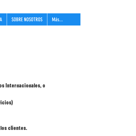
LA
SOBRE NOSOTROS
Más...
s Internacionales, o
icios)
los clientes.