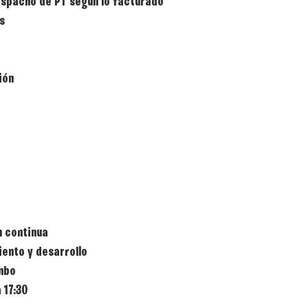
espacho de PT según lo facturado
s
ión
n continua
ento y desarrollo
mbo
 17:30