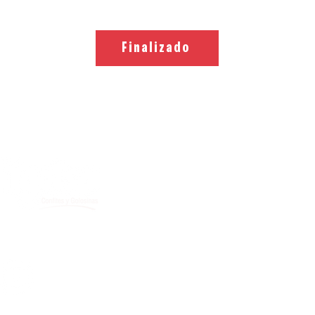
Finalizado
Confites y 
Configolsa
Km. 5 vía Durán Tam
+593 - 0989700783 /
Terminos y con