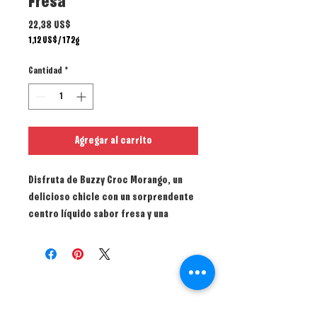
Fresa
Precio
22,38 US$
1,12 US$
/
172g
1,12 US$
por
Cantidad
*
172
Gramos
Agregar al carrito
Disfruta de
Buzzy Croc Morango
, un
delicioso chicle con un sorprendente
centro líquido sabor fresa
y una
cubierta
extra crujiente
que ofrece
una experiencia única desde el primer
bocado. La combinación de textura
crocante y relleno líquido lo convierte
en el snack perfecto para quienes
buscan un sabor intenso y divertido.