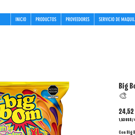
INICIO
PRODUCTOS
PROVEEDORES
SERVICIO DE MAQUI
Big B
🎨
24,52
1,53 US$
/
1,53 US$
por
Con
Big 