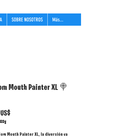
LA
SOBRE NOSOTROS
Más...
om Mouth Painter XL 🍭
Precio
 US$
432g
Bom Mouth Painter XL
, la diversión va