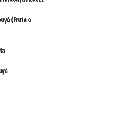
cuyá (fruta o
da
uyá