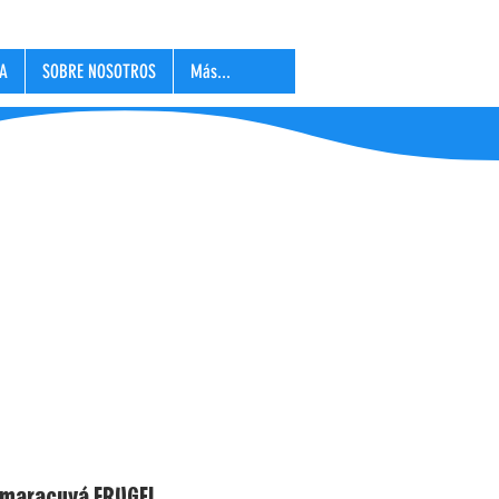
LA
SOBRE NOSOTROS
Más...
e Maracuya
e maracuyá FRUGEL