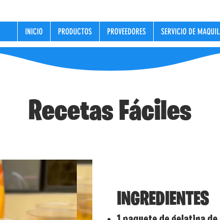
INICIO
PRODUCTOS
PROVEEDORES
SERVICIO DE MAQUI
Recetas Fáciles
Mosaico d
INGREDIENTES
1 paquete de gelatina d