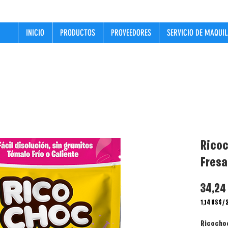
INICIO
PRODUCTOS
PROVEEDORES
SERVICIO DE MAQUI
Ricoc
Fresa
34,24
1,14 US$
/
1,14 US$
por
Ricochoc